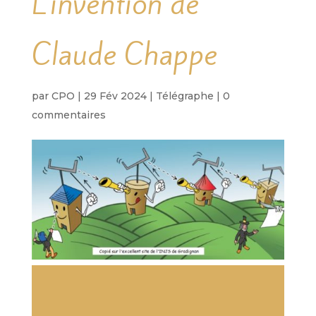
L’invention de
Claude Chappe
par
CPO
|
29 Fév 2024
|
Télégraphe
|
0
commentaires