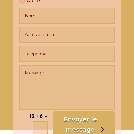
Autre
=
15 + 6
Alternative:
Envoyer le
message