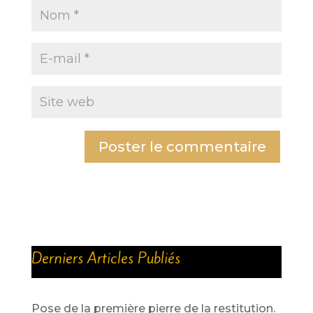
A
l
t
e
r
Derniers Articles Publiés
n
a
t
Pose de la première pierre de la restitution.